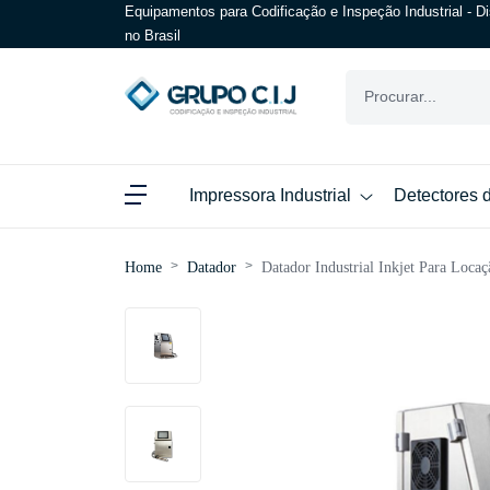
Equipamentos para Codificação e Inspeção Industrial - Di
no Brasil
Impressora Industrial
Detectores 
Home
Datador
Datador Industrial Inkjet Para Loca