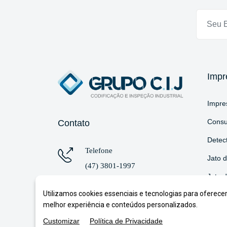
Impr
Impres
Consum
Contato
Detec
Telefone
Jato d
(47) 3801-1997
Jato d
WhatsApp
Utilizamos cookies essenciais e tecnologias para oferece
Laser
(51) 98158-0324
melhor experiência e conteúdos personalizados.
Datad
Customizar
Política de Privacidade