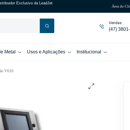
stribuidor Exclusivo da LeadJet
Área do Cli
Vendas
(47) 3801
de Metal
Usos e Aplicações
Institucional
ção V610