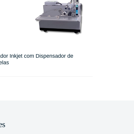
dor Inkjet com Dispensador de
Impressora Indu
elas
Contínuo V891
es